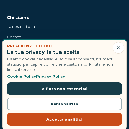
Chi siamo
La nostra storia
Contatti
×
PREFERENZE COOKIE
Stampa
La tua privacy, la tua scelta
Usiamo cookie necessari e, solo se acconsenti, strumenti
statistici per capire come viene usato il sito. Rifiutare non
Contatti
limita il servizio.
Cookie Policy
Privacy Policy
info@compagnidiviaggi.it
Rifiuta non essenziali
© 2026 Compagni di viaggi. Tutti i diritti riservati.
Personalizza
Privacy Policy
Termini e Condizioni
Cookie Policy
Accetta analitici
Centro sicurezza
Rivedi scelte cookie