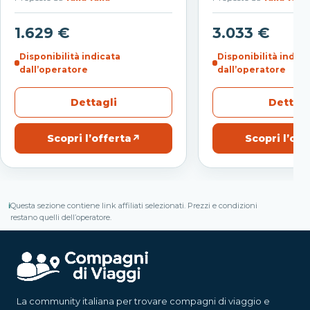
1.629 €
3.033 €
Disponibilità indicata
Disponibilità indica
dall’operatore
dall’operatore
Dettagli
Dettagl
Scopri l’offerta
↗
Scopri l’off
ℹ
Questa sezione contiene link affiliati selezionati. Prezzi e condizioni
restano quelli dell’operatore.
La community italiana per trovare compagni di viaggio e