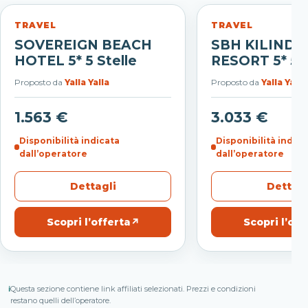
TRAVEL
TRAVEL
SOVEREIGN BEACH
SBH KILINDIN
HOTEL 5* 5 Stelle
RESORT 5* 5 S
Proposto da
Yalla Yalla
Proposto da
Yalla Yalla
1.563 €
3.033 €
Disponibilità indicata
Disponibilità indica
dall’operatore
dall’operatore
Dettagli
Dettagl
Scopri l’offerta
↗
Scopri l’off
ℹ
Questa sezione contiene link affiliati selezionati. Prezzi e condizioni
restano quelli dell’operatore.