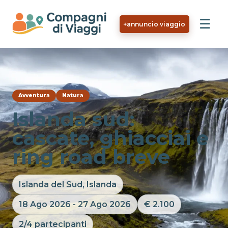
Vai al contenuto principale
☰
+
annuncio viaggio
Avventura
Natura
Islanda sud:
cascate, ghiacciai e
ring road breve
Islanda del Sud, Islanda
18 Ago 2026 - 27 Ago 2026
€ 2.100
2/4 partecipanti