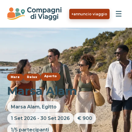
Vai al contenuto principale
☰
+
annuncio viaggio
Aperto
Mare
Relax
Marsa Alam
Marsa Alam, Egitto
1 Set 2026 - 30 Set 2026
€ 900
1/5 partecipanti