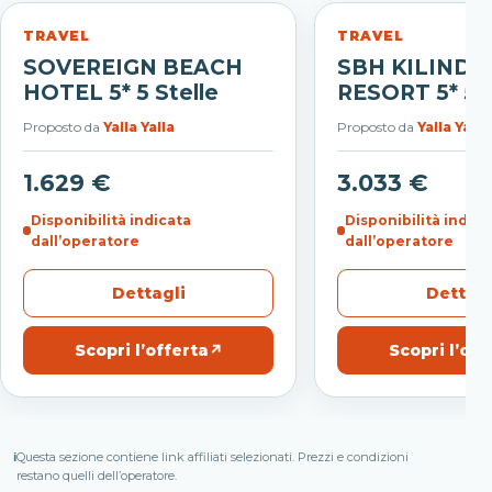
TRAVEL
TRAVEL
SOVEREIGN BEACH
SBH KILINDIN
HOTEL 5* 5 Stelle
RESORT 5* 5 S
Proposto da
Yalla Yalla
Proposto da
Yalla Yalla
1.629 €
3.033 €
Disponibilità indicata
Disponibilità indica
dall’operatore
dall’operatore
Dettagli
Dettagl
Scopri l’offerta
↗
Scopri l’off
ℹ
Questa sezione contiene link affiliati selezionati. Prezzi e condizioni
restano quelli dell’operatore.