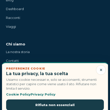
Blog
Dashboard
Racconti
Viaggi
Chi siamo
La nostra storia
Contatti
×
PREFERENZE COOKIE
Stampa
La tua privacy, la tua scelta
Usiamo cookie necessari e, solo se acconsenti, strumenti
statistici per capire come viene usato il sito. Rifiutare non
Contatti
limita il servizio.
Cookie Policy
Privacy Policy
info@compagnidiviaggi.it
Rifiuta non essenziali