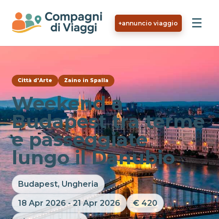
Vai al contenuto principale
☰
+
annuncio viaggio
Città d'Arte
Zaino in Spalla
Weekend a
Budapest tra terme
e passeggiate
lungo il Danubio
Budapest, Ungheria
18 Apr 2026 - 21 Apr 2026
€ 420