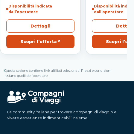
Disponibilità indicata
Disponibilità indica
dall’operatore
dall’operatore
Dettagli
Dettagl
Scopri l’offerta
↗
Scopri l’off
ℹ
Questa sezione contiene link affiliati selezionati. Prezzi e condizioni
restano quelli dell’operatore.
La community italiana per trovare compagni di viaggio e
vivere esperienze indimenticabili insieme.