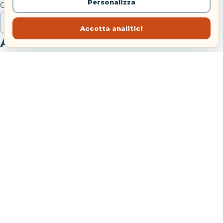
Personalizza
Cerca
Cerca
Accetta analitici
Articoli recenti
Viaggio lungo in autobus: come arrivare meno stanchi
Eclissi solare totale in Spagna: hotel quasi esauriti
Hotel Danieli Venezia: riapre con Four Seasons
Festa di Sant’Anna Bacoli: concerti e navette 2026
Treni agosto 2026: modifiche tra Bologna e Piacenza
Commenti recenti
LucaBinario
su
Giappone in 14 giorni: Tokyo, Kyoto e
Hiroshima sono troppe tappe?
SaraPartenze
su
Giappone in 14 giorni: Tokyo, Kyoto e
Hiroshima sono troppe tappe?
NicoOnTheRoad
su
Giappone in 14 giorni: Tokyo, Kyoto