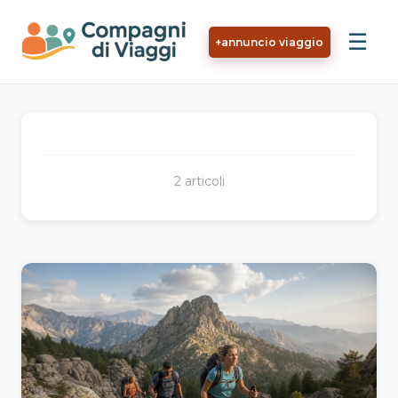
Vai al contenuto principale
☰
+
annuncio viaggio
2 articoli