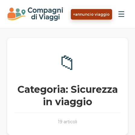
Vai al contenuto principale
☰
+
annuncio viaggio
📁
Categoria: Sicurezza
in viaggio
19 articoli