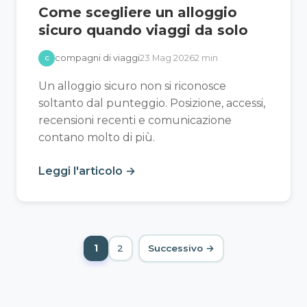
Come scegliere un alloggio
sicuro quando viaggi da solo
compagni di viaggi
23 Mag 2026
2 min
C
Un alloggio sicuro non si riconosce
soltanto dal punteggio. Posizione, accessi,
recensioni recenti e comunicazione
contano molto di più.
Leggi l'articolo →
Paginazione degli articoli
1
2
Successivo →