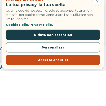
×
La tua privacy, la tua scelta
Usiamo cookie necessari e, solo se acconsenti, strumenti
statistici per capire come viene usato il sito. Rifiutare non
limita il servizio.
Cookie Policy
Privacy Policy
Rifiuta non essenziali
Personalizza
Cerca
Cerca
Accetta analitici
Articoli recenti
Hotel Danieli Venezia: riapre con Four Seasons
Festa di Sant’Anna Bacoli: concerti e navette 2026
Treni agosto 2026: modifiche tra Bologna e Piacenza
Noleggiare un’auto da soli: costi, sicurezza e libertà
reale