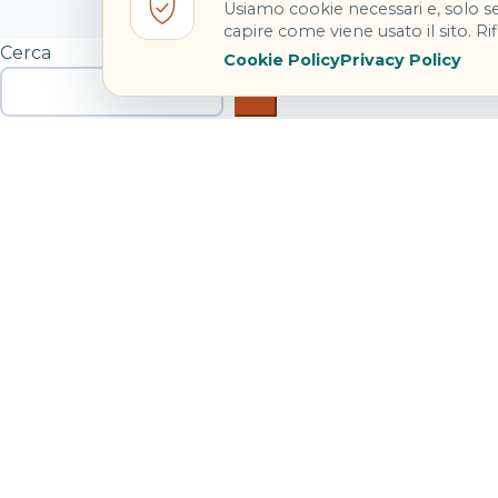
Usiamo cookie necessari e, solo se
capire come viene usato il sito. Rifi
Cerca
Cookie Policy
Privacy Policy
Cerca
Articoli recenti
Hotel Danieli Venezia: riapre con Four Seasons
Festa di Sant’Anna Bacoli: concerti e navette 2026
Treni agosto 2026: modifiche tra Bologna e Piacenza
Noleggiare un’auto da soli: costi, sicurezza e libertà real
Incendi in Francia e Spagna: cosa fare se sei in viaggio
Commenti recenti
LucaBinario
su
Giappone in 14 giorni: Tokyo, Kyoto e Hi
SaraPartenze
su
Giappone in 14 giorni: Tokyo, Kyoto e 
NicoOnTheRoad
su
Giappone in 14 giorni: Tokyo, Kyoto