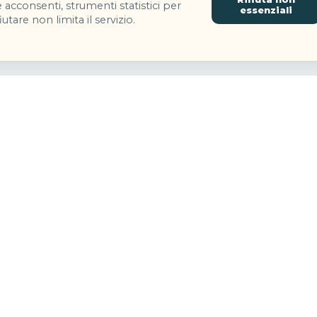
 acconsenti, strumenti statistici per
essenziali
utare non limita il servizio.
e
roshima sono troppe tappe?
Hiroshima sono troppe tappe?
 e Hiroshima sono troppe tappe?