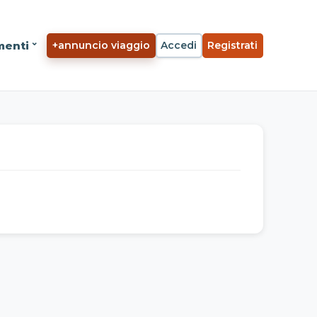
menti
+
annuncio viaggio
Accedi
Registrati