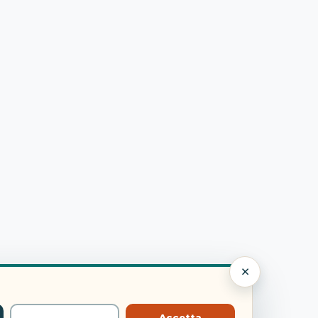
×
Accetta