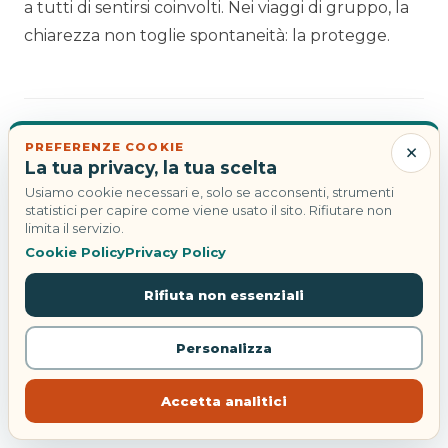
a tutti di sentirsi coinvolti. Nei viaggi di gruppo, la
chiarezza non toglie spontaneità: la protegge.
×
PREFERENZE COOKIE
compagni di viaggio
guide viaggio
La tua privacy, la tua scelta
organizzare un viaggio condiviso
partenza
Usiamo cookie necessari e, solo se acconsenti, strumenti
statistici per capire come viene usato il sito. Rifiutare non
viaggi condivisi
limita il servizio.
Cookie Policy
Privacy Policy
Condividi:
Facebook
Twitter
LinkedIn
Rifiuta non essenziali
WhatsApp
Personalizza
Accetta analitici