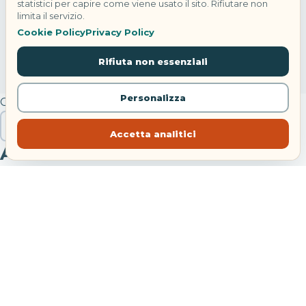
statistici per capire come viene usato il sito. Rifiutare non
limita il servizio.
Cookie Policy
Privacy Policy
Rifiuta non essenziali
Personalizza
Cerca
Cerca
Accetta analitici
Articoli recenti
Hotel Danieli Venezia: riapre con Four Seasons
Festa di Sant’Anna Bacoli: concerti e navette 2026
Treni agosto 2026: modifiche tra Bologna e Piacenza
Noleggiare un’auto da soli: costi, sicurezza e libertà
reale
Incendi in Francia e Spagna: cosa fare se sei in viaggio
Commenti recenti