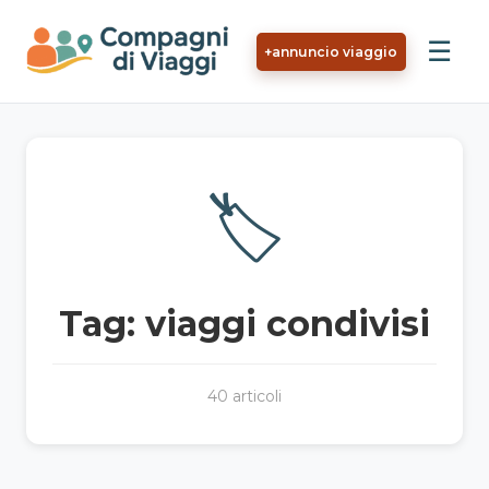
Vai al contenuto principale
☰
+
annuncio viaggio
🏷️
Tag: viaggi condivisi
40 articoli