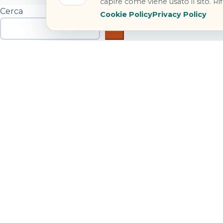
capire come viene usato il sito. Rifi
Cerca
Cookie Policy
Privacy Policy
Cerca
Articoli recenti
Hotel Danieli Venezia: riapre con Four Seasons
Festa di Sant’Anna Bacoli: concerti e navette 2026
Treni agosto 2026: modifiche tra Bologna e Piacenza
Noleggiare un’auto da soli: costi, sicurezza e libertà real
Incendi in Francia e Spagna: cosa fare se sei in viaggio
Commenti recenti
LucaBinario
su
Giappone in 14 giorni: Tokyo, Kyoto e Hi
SaraPartenze
su
Giappone in 14 giorni: Tokyo, Kyoto e 
NicoOnTheRoad
su
Giappone in 14 giorni: Tokyo, Kyoto
GiuliaFuoriRotta
su
Prima vacanza da sola: Lisbona, Vale