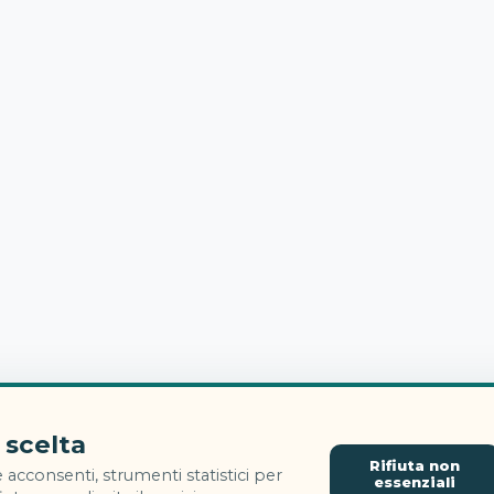
 scelta
Rifiuta non
 acconsenti, strumenti statistici per
essenziali