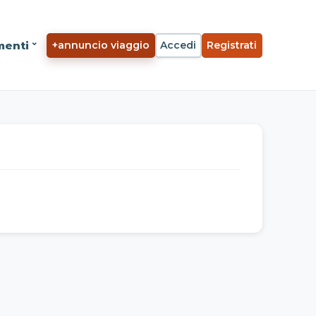
menti
+
annuncio viaggio
Accedi
Registrati