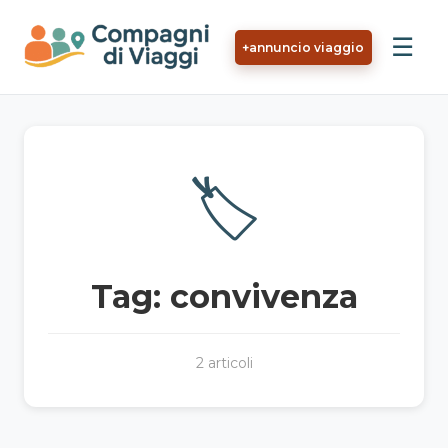
Vai al contenuto principale
☰
+
annuncio viaggio
🏷️
Tag: convivenza
2 articoli