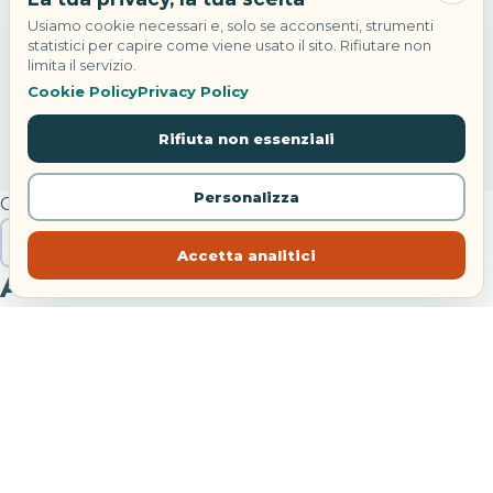
Usiamo cookie necessari e, solo se acconsenti, strumenti
statistici per capire come viene usato il sito. Rifiutare non
limita il servizio.
Cookie Policy
Privacy Policy
Rifiuta non essenziali
Personalizza
Cerca
Cerca
Accetta analitici
Articoli recenti
Eclissi solare totale in Spagna: hotel quasi esauriti
Hotel Danieli Venezia: riapre con Four Seasons
Festa di Sant’Anna Bacoli: concerti e navette 2026
Treni agosto 2026: modifiche tra Bologna e Piacenza
Noleggiare un’auto da soli: costi, sicurezza e libertà
reale