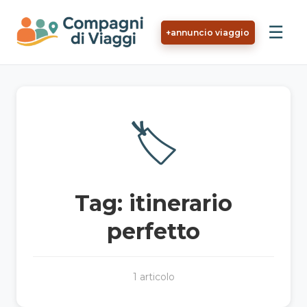
Vai al contenuto principale
☰
+
annuncio viaggio
🏷️
Tag: itinerario
perfetto
1 articolo