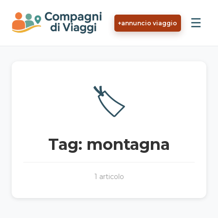
Vai al contenuto principale
☰
+
annuncio viaggio
🏷️
Tag: montagna
1 articolo