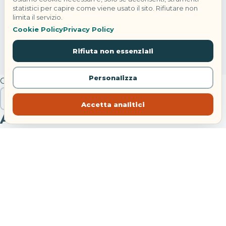
statistici per capire come viene usato il sito. Rifiutare non
limita il servizio.
Cookie Policy
Privacy Policy
Rifiuta non essenziali
Personalizza
Cerca
Cerca
Accetta analitici
Articoli recenti
Viaggio lungo in autobus: come arrivare meno stanchi
Eclissi solare totale in Spagna: hotel quasi esauriti
Hotel Danieli Venezia: riapre con Four Seasons
Festa di Sant’Anna Bacoli: concerti e navette 2026
Treni agosto 2026: modifiche tra Bologna e Piacenza
Commenti recenti