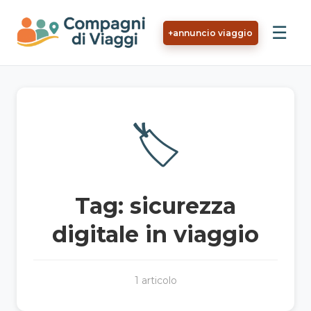
Vai al contenuto principale
☰
+
annuncio viaggio
🏷️
Tag: sicurezza
digitale in viaggio
1 articolo