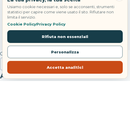
Usiamo cookie necessari e, solo se acconsenti, strumenti
statistici per capire come viene usato il sito. Rifiutare non
limita il servizio.
Cookie Policy
Privacy Policy
Rifiuta non essenziali
Personalizza
Cerca
Cerca
Accetta analitici
Articoli recenti
Eclissi solare totale in Spagna: hotel quasi esauriti
Hotel Danieli Venezia: riapre con Four Seasons
Festa di Sant’Anna Bacoli: concerti e navette 2026
Treni agosto 2026: modifiche tra Bologna e Piacenza
Noleggiare un’auto da soli: costi, sicurezza e libertà
reale