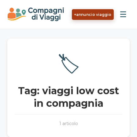
Vai al contenuto principale
☰
+
annuncio viaggio
🏷️
Tag: viaggi low cost
in compagnia
1 articolo