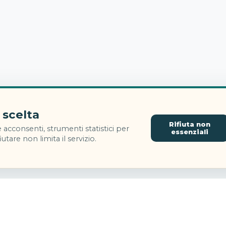
 scelta
Rifiuta non
 acconsenti, strumenti statistici per
essenziali
utare non limita il servizio.