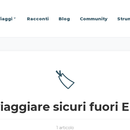
iaggi
Racconti
Blog
Community
Stru
🏷️
viaggiare sicuri fuori 
1 articolo