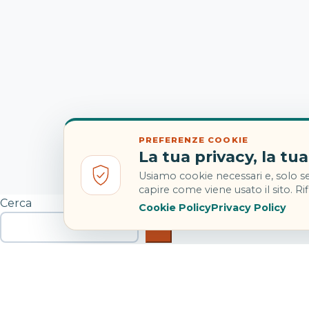
PREFERENZE COOKIE
La tua privacy, la tua
Usiamo cookie necessari e, solo se
capire come viene usato il sito. Rifi
Cerca
Cookie Policy
Privacy Policy
Cerca
Articoli recenti
Viaggio lungo in autobus: come arrivare meno stanchi
Eclissi solare totale in Spagna: hotel quasi esauriti