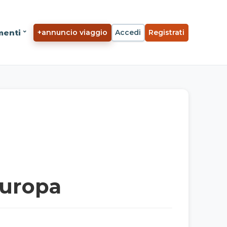
menti
+
annuncio viaggio
Accedi
Registrati
Europa