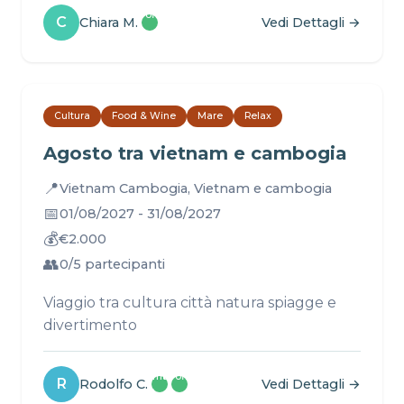
Profilo
C
Chiara M.
Vedi Dettagli →
✓
Cultura
Food & Wine
Mare
Relax
Agosto tra vietnam e cambogia
📍
Vietnam Cambogia, Vietnam e cambogia
📅
01/08/2027 - 31/08/2027
💰
€2.000
👥
0/5 partecipanti
Viaggio tra cultura città natura spiagge e
divertimento
Email
Profilo
R
Rodolfo C.
Vedi Dettagli →
✓
✓