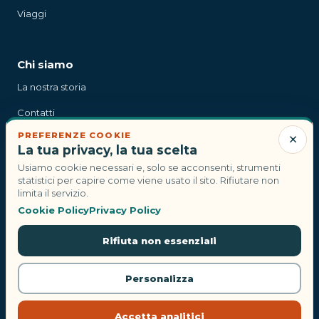
Viaggi
Chi siamo
La nostra storia
Contatti
×
PREFERENZE COOKIE
Stampa
La tua privacy, la tua scelta
Usiamo cookie necessari e, solo se acconsenti, strumenti
statistici per capire come viene usato il sito. Rifiutare non
Contatti
limita il servizio.
Cookie Policy
Privacy Policy
info@compagnidiviaggi.it
Rifiuta non essenziali
© 2026 Compagni di viaggi. Tutti i diritti riservati.
Personalizza
Privacy Policy
Termini e Condizioni
Cookie Policy
Accetta analitici