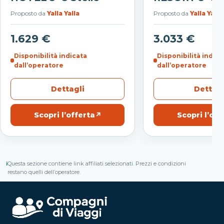
Proposto da
Yalla Yalla
Proposto da
Yalla Yalla
1.629 €
3.033 €
Disponibilità indicata
Disponibilità indica
dall’operatore
dall’operatore
Dettagli
Dettagl
Scopri l’offerta
↗
Scopri l’off
ℹ
Questa sezione contiene link affiliati selezionati. Prezzi e condizioni
restano quelli dell’operatore.