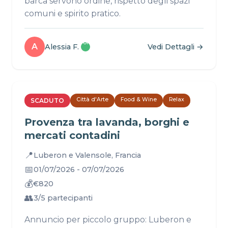
barca servono ordine, rispetto degli spazi
comuni e spirito pratico.
Profilo
A
Alessia F.
Vedi Dettagli →
✓
Città d'Arte
Food & Wine
Relax
SCADUTO
Provenza tra lavanda, borghi e
mercati contadini
📍
Luberon e Valensole, Francia
📅
01/07/2026 - 07/07/2026
💰
€820
👥
3/5 partecipanti
Annuncio per piccolo gruppo: Luberon e