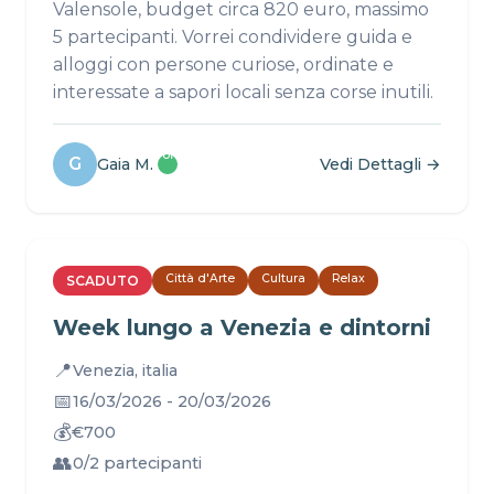
Valensole, budget circa 820 euro, massimo
5 partecipanti. Vorrei condividere guida e
alloggi con persone curiose, ordinate e
interessate a sapori locali senza corse inutili.
Profilo
G
Gaia M.
Vedi Dettagli →
✓
Città d'Arte
Cultura
Relax
SCADUTO
Week lungo a Venezia e dintorni
📍
Venezia, italia
📅
16/03/2026 - 20/03/2026
💰
€700
👥
0/2 partecipanti