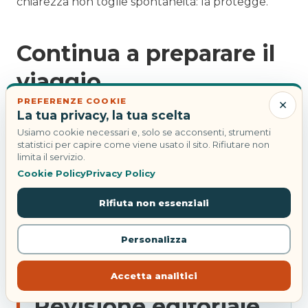
chiarezza non toglie spontaneità: la protegge.
Continua a preparare il
viaggio
×
PREFERENZE COOKIE
La tua privacy, la tua scelta
Come scegliere compagni di viaggio affidabili
Usiamo cookie necessari e, solo se acconsenti, strumenti
statistici per capire come viene usato il sito. Rifiutare non
Checklist di sicurezza per viaggi condivisi
limita il servizio.
Cookie Policy
Privacy Policy
Cerca viaggiatori per preferenze
Rifiuta non essenziali
Personalizza
CONTENUTO VERIFICATO
Accetta analitici
Revisione editoriale