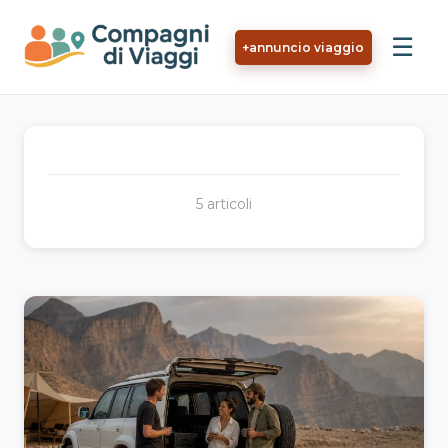
Vai al contenuto principale
☰
+
annuncio viaggio
5 articoli