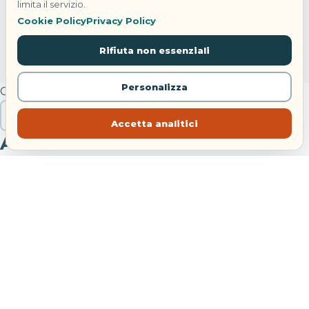
limita il servizio.
Cookie Policy
Privacy Policy
Rifiuta non essenziali
Personalizza
Cerca
Cerca
Accetta analitici
Articoli recenti
Hotel Danieli Venezia: riapre con Four Seasons
Festa di Sant’Anna Bacoli: concerti e navette 2026
Treni agosto 2026: modifiche tra Bologna e Piacenza
Noleggiare un’auto da soli: costi, sicurezza e libertà
reale
Incendi in Francia e Spagna: cosa fare se sei in viaggio
Commenti recenti