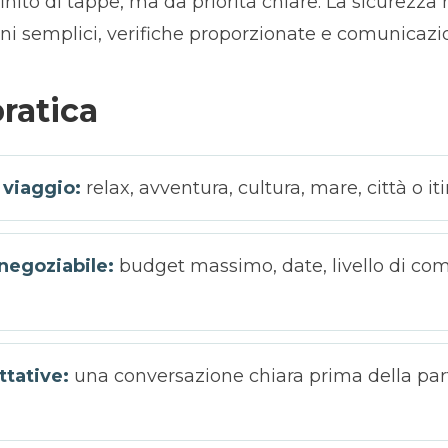
nito di tappe, ma da priorità chiare. La sicurezza
ini semplici, verifiche proporzionate e comunicazi
pratica
i viaggio:
relax, avventura, cultura, mare, città o it
 negoziabile:
budget massimo, date, livello di comf
ttative:
una conversazione chiara prima della par