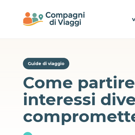
Vai al contenuto principale
V
Guide di viaggio
Come partire
interessi div
comprometter