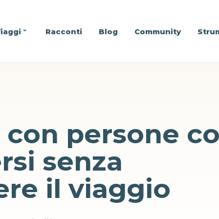
iaggi
Racconti
Blog
Community
Stru
 con persone c
ersi senza
e il viaggio