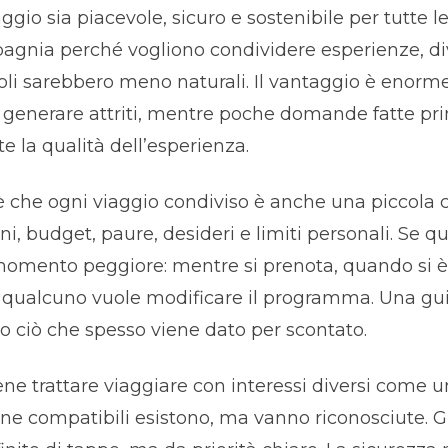
aggio sia piacevole, sicuro e sostenibile per tutte l
agnia perché vogliono condividere esperienze, div
li sarebbero meno naturali. Il vantaggio è enorm
ò generare attriti, mentre poche domande fatte pr
la qualità dell’esperienza.
è che ogni viaggio condiviso è anche una piccola c
ini, budget, paure, desideri e limiti personali. Se 
momento peggiore: mentre si prenota, quando si è 
ualcuno vuole modificare il programma. Una guid
ito ciò che spesso viene dato per scontato.
ne trattare viaggiare con interessi diversi come
ne compatibili esistono, ma vanno riconosciute. Gli