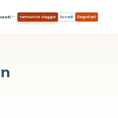
menti
+
annuncio viaggio
Accedi
Registrati
on