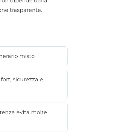
 non dipende dalla
one trasparente.
inerario misto.
ort, sicurezza e
tenza evita molte