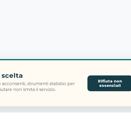
 scelta
Rifiuta non
 acconsenti, strumenti statistici per
essenziali
utare non limita il servizio.