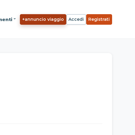
menti
+
annuncio viaggio
Accedi
Registrati